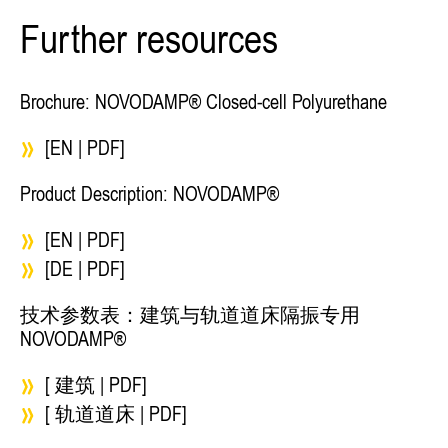
Further resources
Brochure: NOVODAMP® Closed-cell Polyurethane
[EN | PDF]
Product Description: NOVODAMP®
[EN | PDF]
[DE | PDF]
技术参数表：建筑与轨道道床隔振专用
NOVODAMP®
[ 建筑 | PDF]
[ 轨道道床 | PDF]