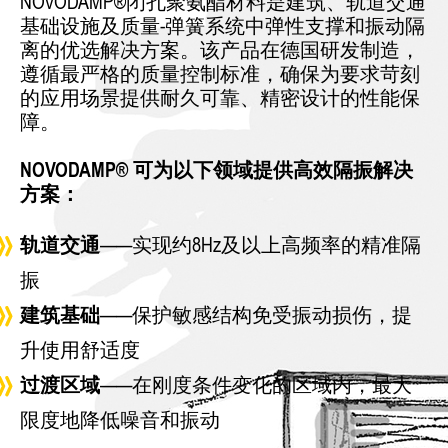
NOVODAMP®闭孔聚氨酯材料是建筑、轨道交通
基础设施及质量-弹簧系统中弹性支撑和振动隔
离的优选解决方案。该产品在德国研发制造，
遵循最严格的质量控制标准，确保为要求苛刻
的应用场景提供耐久可靠、精密设计的性能保
障。
NOVODAMP® 可为以下领域提供高效隔振解决
方案：
轨道交通
——实现约8Hz及以上高频率的精准隔
振
建筑基础
——保护敏感结构免受振动损伤，提
升使用舒适度
过渡区域
——在刚度条件变化的区域内，最大
限度地降低噪音和振动