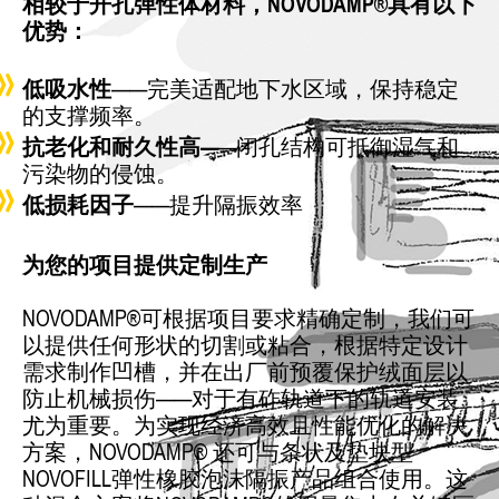
相较于开孔弹性体材料，NOVODAMP®具有以下
优势：
低吸水性
——完美适配地下水区域，保持稳定
的支撑频率。
抗老化和耐久性高—
—闭孔结构可抵御湿气和
污染物的侵蚀。
低损耗因子
——提升隔振效率
为您的项目提供定制生产
NOVODAMP®可根据项目要求精确定制，我们可
以提供任何形状的切割或粘合，根据特定设计
需求制作凹槽，并在出厂前预覆保护绒面层以
防止机械损伤——对于有砟轨道下的轨道安装
尤为重要。为实现经济高效且性能优化的解决
方案，NOVODAMP® 还可与条状及垫块型
NOVOFILL弹性橡胶泡沫隔振产品组合使用。这