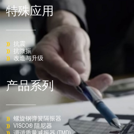
特殊应用
抗震
抗微振
改造与升级
产品系列
螺旋钢弹簧隔振器
VISCO® 阻尼器
调谐质量减振器 (TMD)