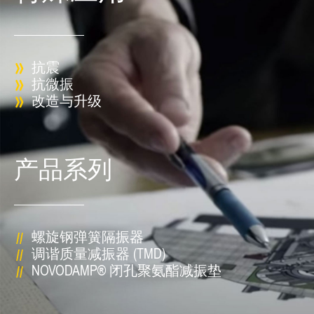
抗震
抗微振
改造与升级
产品系列
螺旋钢弹簧隔振器
调谐质量减振器 (TMD)
NOVODAMP® 闭孔聚氨酯减振垫